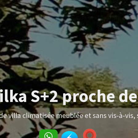
Milka S+2 proche de
de villa climatisée meublée et sans vis-à-vis, 