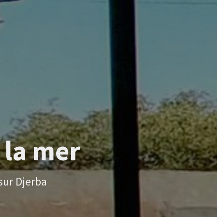
 la mer
sur Djerba